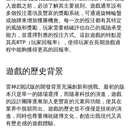
入遊戲之前，必須了解其主要規則。遊戲通常設有
多個投注選項及豐富的獎勵系統，可通過旋轉輪盤
或抽牌來增加獲勝機會。每一次的投注都有其特定
的風險和獎勵，玩家需要精確評估自己的風險承受
能力，並選擇對應的投注方式。這款遊戲的特點是
其高RTP（玩家回報率），使得玩家在長期游戲過
程中能夠獲得更高的回報率。
遊戲的歷史背景
雷神2測試版的開發背景充滿創新和挑戰。最初的版
本只是單一的賭場選擇，而隨著科技的演進，遊戲
的設計團隊逐漸加入更豐富的元素與功能，使其在
業界中脫穎而出。遊戲的歷史並不僅僅是技術的演
進，同時也尊重傳統賭博文化，創造出既現代又具
有歷史感的遊戲體驗。