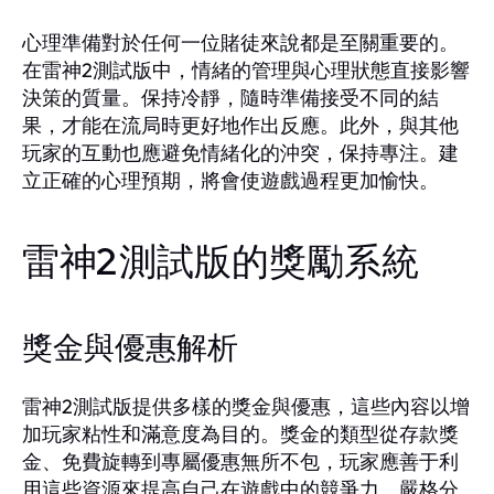
心理準備對於任何一位賭徒來說都是至關重要的。
在雷神2測試版中，情緒的管理與心理狀態直接影響
決策的質量。保持冷靜，隨時準備接受不同的結
果，才能在流局時更好地作出反應。此外，與其他
玩家的互動也應避免情緒化的沖突，保持專注。建
立正確的心理預期，將會使遊戲過程更加愉快。
雷神2測試版的獎勵系統
獎金與優惠解析
雷神2測試版提供多樣的獎金與優惠，這些內容以增
加玩家粘性和滿意度為目的。獎金的類型從存款獎
金、免費旋轉到專屬優惠無所不包，玩家應善于利
用這些資源來提高自己在遊戲中的競爭力。嚴格分