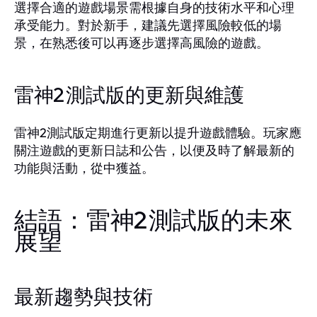
選擇合適的遊戲場景需根據自身的技術水平和心理
承受能力。對於新手，建議先選擇風險較低的場
景，在熟悉後可以再逐步選擇高風險的遊戲。
雷神2測試版的更新與維護
雷神2測試版定期進行更新以提升遊戲體驗。玩家應
關注遊戲的更新日誌和公告，以便及時了解最新的
功能與活動，從中獲益。
結語：雷神2測試版的未來
展望
最新趨勢與技術